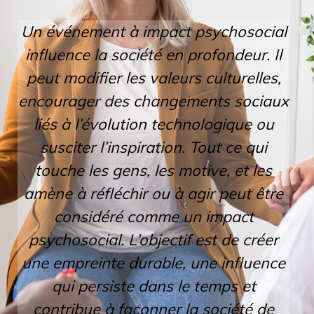
Un événement à impact psychosocial
influence la société en profondeur. Il
peut modifier les valeurs culturelles,
encourager des changements sociaux
liés à l’évolution technologique ou
susciter l’inspiration.
Tout ce qui
touche les gens, les motive, et les
amène à réfléchir ou à agir peut être
considéré comme un impact
psychosocial. L’objectif est de créer
une empreinte durable, une influence
qui persiste dans le temps et
contribue à façonner la société de