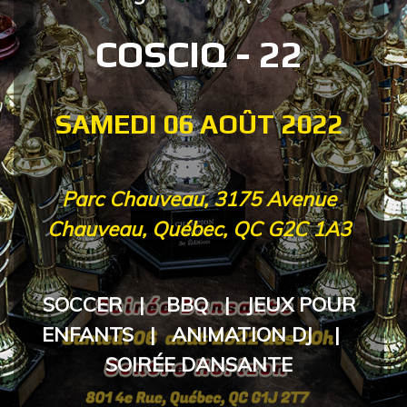
COSCIQ - 22
SAMEDI 06 AOÛT 2022
Parc Chauveau, 3175 Avenue
Chauveau, Québec, QC G2C 1A3
SOCCER | BBQ | JEUX POUR
ENFANTS | ANIMATION DJ |
SOIRÉE DANSANTE