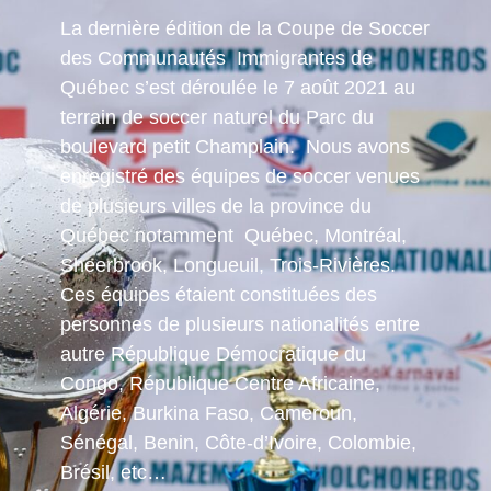
La dernière édition de la Coupe de Soccer
des Communautés Immigrantes de
Québec s’est déroulée le 7 août 2021 au
terrain de soccer naturel du Parc du
boulevard petit Champlain. Nous avons
enregistré des équipes de soccer venues
de plusieurs villes de la province du
Québec notamment Québec, Montréal,
Sheerbrook, Longueuil, Trois-Rivières.
Ces équipes étaient constituées des
personnes de plusieurs nationalités entre
autre République Démocratique du
Congo, République Centre Africaine,
Algérie, Burkina Faso, Cameroun,
Sénégal, Benin, Côte-d’Ivoire, Colombie,
Brésil, etc…