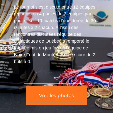
Le tournoi s’est discuté entre 12 équipes
reparties en 4 poules de 3 équipes par
poule, soit 19 matchs d’une durée de 30
minutes x 2 chacun. À l’issu des
rencontres discutées l’équipe des
Galactiques de Québec a remporté le
trophée mis en jeu face à l’équipe de
Ivoire Foot de Montréal sur le score de 2
buts à 0.
Voir les photos