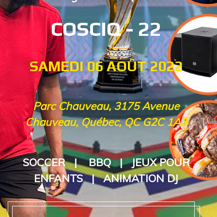
COSCIQ - 22
SAMEDI 06 AOÛT 2022
Parc Chauveau, 3175 Avenue
Chauveau, Québec, QC G2C 1A3
SOCCER | BBQ | JEUX POUR
ENFANTS | ANIMATION DJ