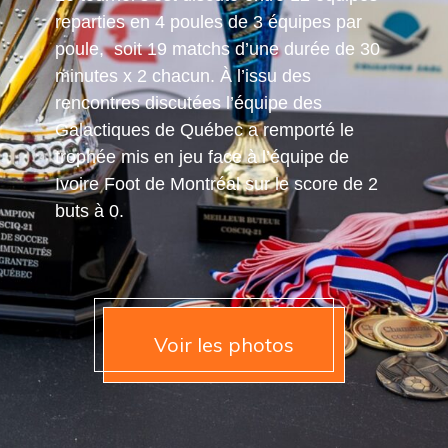
reparties en 4 poules de 3 équipes par
poule, soit 19 matchs d’une durée de 30
minutes x 2 chacun. À l’issu des
rencontres discutées l’équipe des
Galactiques de Québec a remporté le
trophée mis en jeu face à l’équipe de
Ivoire Foot de Montréal sur le score de 2
buts à 0.
Voir les photos