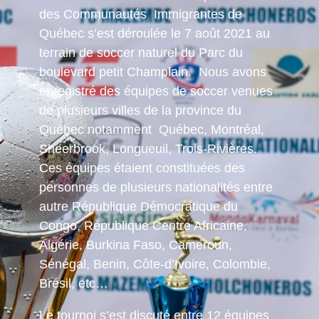
des Communautés Immigrantes de
Québec s’est déroulée le 7 août 2021 au
terrain de soccer naturel du Parc du
boulevard petit Champlain. Nous avons
enregistré des équipes de soccer venues
de plusieurs villes de la province du
Québec notamment Québec, Montréal,
Sheerbrook, Longueuil, Trois-Rivières.
Ces équipes étaient constituées des
personnes de plusieurs nationalités entre
autre République Démocratique du
Congo, République Centre Africaine,
Algérie, Burkina Faso, Cameroun,
Sénégal, Benin, Côte-d’Ivoire, Colombie,
Brésil, etc…
Le tournoi s’est discuté entre 12 équipes