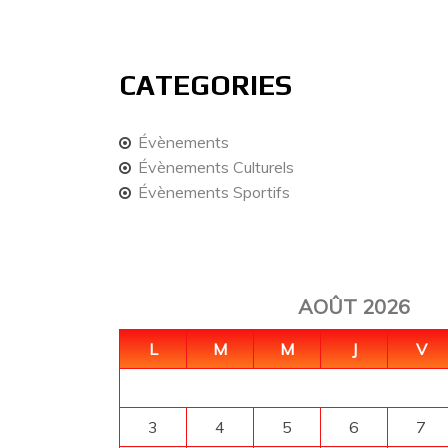
CATEGORIES
Évènements
Évènements Culturels
Évènements Sportifs
AOÛT 2026
L
M
M
J
V
3
4
5
6
7